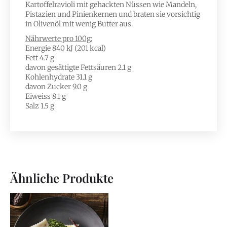
Kartoffelravioli mit gehackten Nüssen wie Mandeln,
Pistazien und Pinienkernen und braten sie vorsichtig
in Olivenöl mit wenig Butter aus.
Nährwerte pro 100g:
Energie 840 kJ (201 kcal)
Fett 4.7 g
davon gesättigte Fettsäuren 2.1 g
Kohlenhydrate 31.1 g
davon Zucker 9.0 g
Eiweiss 8.1 g
Salz 1.5 g
Ähnliche Produkte