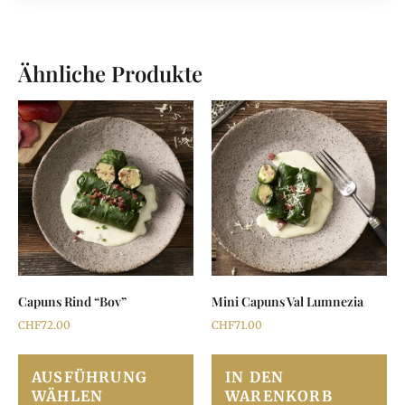
Ähnliche Produkte
Capuns Rind “Bov”
Mini Capuns Val Lumnezia
CHF
72.00
CHF
71.00
AUSFÜHRUNG
IN DEN
WÄHLEN
WARENKORB