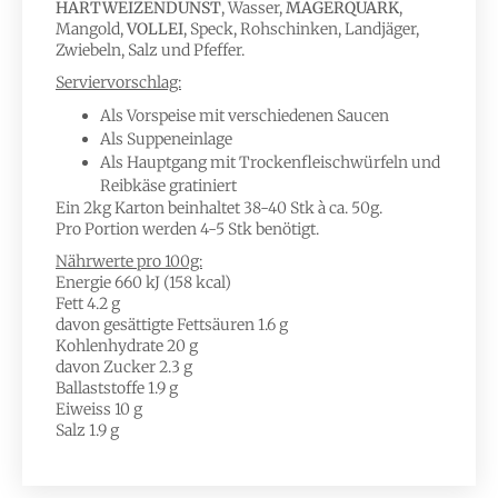
HARTWEIZENDUNST
, Wasser,
MAGERQUARK
,
Mangold,
VOLLEI
, Speck, Rohschinken, Landjäger,
Zwiebeln, Salz und Pfeffer.
Serviervorschlag:
Als Vorspeise mit verschiedenen Saucen
Als Suppeneinlage
Als Hauptgang mit Trockenfleischwürfeln und
Reibkäse gratiniert
Ein 2kg Karton beinhaltet 38-40 Stk à ca. 50g.
Pro Portion werden 4-5 Stk benötigt.
Nährwerte pro 100g:
Energie 660 kJ (158 kcal)
Fett 4.2 g
davon gesättigte Fettsäuren 1.6 g
Kohlenhydrate 20 g
davon Zucker 2.3 g
Ballaststoffe 1.9 g
Eiweiss 10 g
Salz 1.9 g