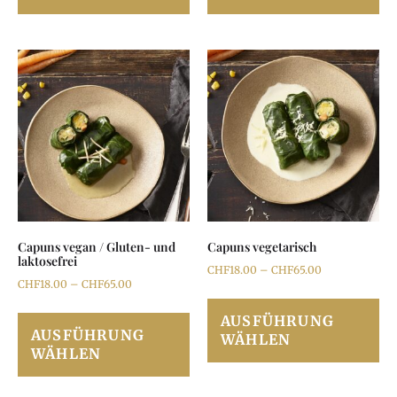
Capuns vegan / Gluten- und
Capuns vegetarisch
laktosefrei
CHF
18.00
–
CHF
65.00
CHF
18.00
–
CHF
65.00
AUSFÜHRUNG
AUSFÜHRUNG
WÄHLEN
WÄHLEN